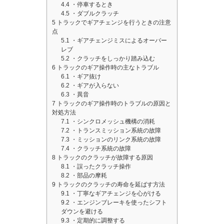
4.4
・停車するとき
4.5
・ダブルクラッチ
5
トラックでギアチェンジを行うときの注意
点
5.1
・ギアチェンジミスによるオーバー
レブ
5.2
・クラッチをしっかり踏み込む
6
トラックのギア操作時の主なトラブル
6.1
・ギア抜け
6.2
・ギアが入らない
6.3
・異音
7
トラックのギア操作時のトラブルの原因と
対処方法
7.1
・シンクロメッシュ機構の消耗
7.2
・トランスミッション系統の故障
7.3
・ミッションのリンク系統の故障
7.4
・クラッチ系統の故障
8
トラックのクラッチが故障する原因
8.1
・誤ったクラッチ操作
8.2
・部品の摩耗
9
トラックのクラッチの寿命を延ばす方法
9.1
・丁寧なギアチェンジを心がける
9.2
・エンジンブレーキを使ったシフト
ダウンを避ける
9.3
・定期的に調整する