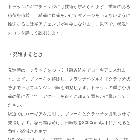
トラックのギアチェンジには技術が求められます。重量のある
積荷を積載し、積荷に負荷をかけてダメージを与えないように
輸送するにはギアチェンジが重要になります。以下で、状況別
のコツを詳しく説明します。
・発進するとき
発進時は、クラッチをゆっくり踏み込んでローギアに入れま
す。まず、ブレーキを解除し、クラッチペダルを半クラッチ状
態まで上げてエンジン回転を調整します。トラックの重さや積
荷の量に応じて、アクセルを徐々に加えて滑らかに動かしてく
ださい。
坂道ではローギアを活用し、ブレーキとクラッチを協調させて
発進します。急発進は避け、回転数を3000rpm以下に抑えると
負担が軽減されます。
MTではシフトレバーを確実に操作し、ギアが入ったことを確