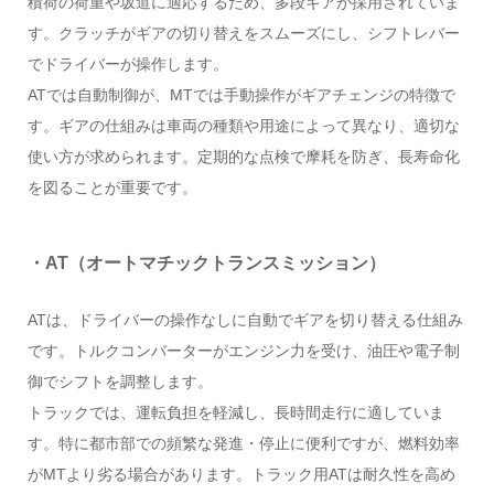
積荷の荷重や坂道に適応するため、多段ギアが採用されていま
す。クラッチがギアの切り替えをスムーズにし、シフトレバー
でドライバーが操作します。
ATでは自動制御が、MTでは手動操作がギアチェンジの特徴で
す。ギアの仕組みは車両の種類や用途によって異なり、適切な
使い方が求められます。定期的な点検で摩耗を防ぎ、長寿命化
を図ることが重要です。
・AT（オートマチックトランスミッション）
ATは、ドライバーの操作なしに自動でギアを切り替える仕組み
です。トルクコンバーターがエンジン力を受け、油圧や電子制
御でシフトを調整します。
トラックでは、運転負担を軽減し、長時間走行に適していま
す。特に都市部での頻繁な発進・停止に便利ですが、燃料効率
がMTより劣る場合があります。トラック用ATは耐久性を高め