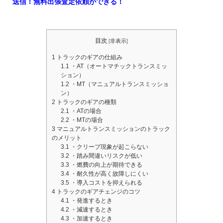
送信！無料出張査定依頼ができる！
目次
[
非表示
]
1
トラックのギアの仕組み
1.1
・AT（オートマチックトランスミッ
ション）
1.2
・MT（マニュアルトランスミッショ
ン）
2
トラックのギアの種類
2.1
・ATの場合
2.2
・MTの場合
3
マニュアルトランスミッションのトラック
のメリット
3.1
・クリープ現象が起こらない
3.2
・踏み間違いリスクが低い
3.3
・燃費の向上が期待できる
3.4
・耐久性が高く故障しにくい
3.5
・導入コストを抑えられる
4
トラックのギアチェンジのコツ
4.1
・発進するとき
4.2
・減速するとき
4.3
・加速するとき