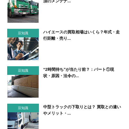
須のメンテナ...
ハイエースの買取相場はいくら？年式・走
豆知識
行距離・売り...
“2時間待ち”が当たり前？：パート①現
豆知識
状・原因・法令の...
中型トラックの下取りとは？ 買取との違い
豆知識
やメリット・...