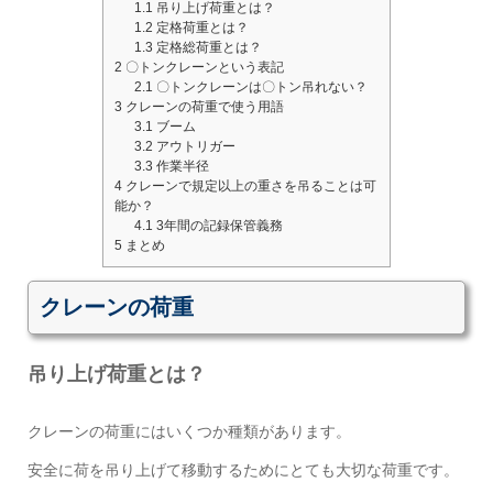
1.1
吊り上げ荷重とは？
1.2
定格荷重とは？
1.3
定格総荷重とは？
2
〇トンクレーンという表記
2.1
〇トンクレーンは〇トン吊れない？
3
クレーンの荷重で使う用語
3.1
ブーム
3.2
アウトリガー
3.3
作業半径
4
クレーンで規定以上の重さを吊ることは可
能か？
4.1
3年間の記録保管義務
5
まとめ
クレーンの荷重
吊り上げ荷重とは？
クレーンの荷重にはいくつか種類があります。
安全に荷を吊り上げて移動するためにとても大切な荷重です。