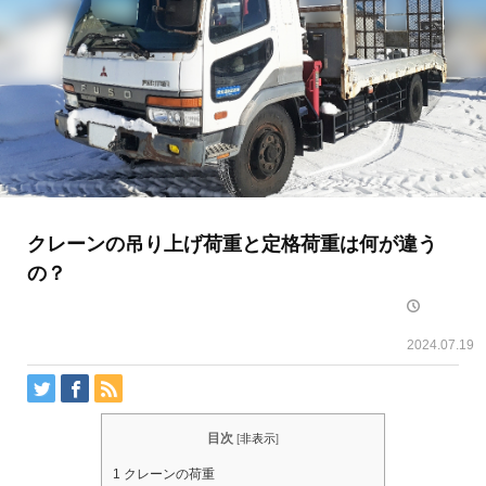
クレーンの吊り上げ荷重と定格荷重は何が違う
の？
2024.07.19
目次
[
非表示
]
1
クレーンの荷重