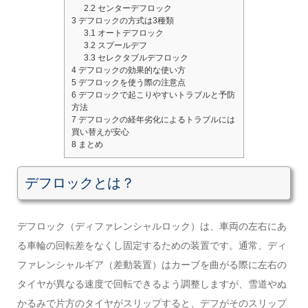
2.2
センターデフロック
3
デフロックの方式は3種類
3.1
オートデフロック
3.2
スプールデフ
3.3
セレクタブルデフロック
4
デフロックの効果的な使い方
5
デフロックを使う際の注意点
6
デフロックで起こりやすいトラブルと予防
方法
7
デフロックの経年劣化によるトラブルには
買い替えが安心
8
まとめ
デフロックとは？
デフロック（ディファレンシャルロック）は、車両の左右にあ
る車輪の回転差をなくし固定するための装置です。通常、ディ
ファレンシャルギア（差動装置）はカーブを曲がる際に左右の
タイヤが異なる速度で回転できるよう調整しますが、雪道やぬ
かるみで片方のタイヤがスリップすると、デフがそのスリップ