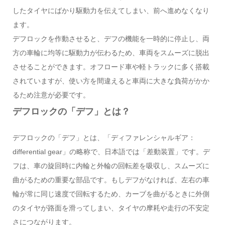
したタイヤにばかり駆動力を伝えてしまい、前へ進めなくなり
ます。
デフロックを作動させると、デフの機能を一時的に停止し、両
方の車輪に均等に駆動力が伝わるため、車両をスムーズに脱出
させることができます。オフロード車や軽トラックに多く搭載
されていますが、使い方を間違えると車両に大きな負荷がかか
るため注意が必要です。
デフロックの「デフ」とは？
デフロックの「デフ」とは、「ディファレンシャルギア：
differential gear」の略称で、日本語では「差動装置」です。デ
フは、車の旋回時に内輪と外輪の回転差を吸収し、スムーズに
曲がるための重要な部品です。もしデフがなければ、左右の車
輪が常に同じ速度で回転するため、カーブを曲がるときに外側
のタイヤが路面を滑ってしまい、タイヤの摩耗や走行の不安定
さにつながります。