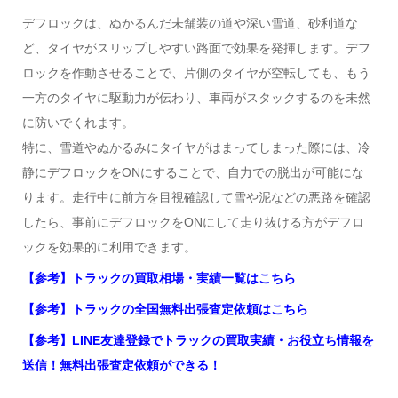
デフロックは、ぬかるんだ未舗装の道や深い雪道、砂利道な
ど、タイヤがスリップしやすい路面で効果を発揮します。デフ
ロックを作動させることで、片側のタイヤが空転しても、もう
一方のタイヤに駆動力が伝わり、車両がスタックするのを未然
に防いでくれます。
特に、雪道やぬかるみにタイヤがはまってしまった際には、冷
静にデフロックをONにすることで、自力での脱出が可能にな
ります。走行中に前方を目視確認して雪や泥などの悪路を確認
したら、事前にデフロックをONにして走り抜ける方がデフロ
ックを効果的に利用できます。
【参考】トラックの買取相場・実績一覧はこちら
【参考】トラックの全国無料出張査定依頼はこちら
【参考】LINE友達登録でトラックの買取実績・お役立ち情報を
送信！無料出張査定依頼ができる！