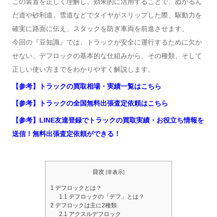
この装置を正しく理解し、効果的に活用することで、ぬかるん
だ道や砂利道、雪道などでタイヤがスリップした際、駆動力を
確実に路面に伝え、スタックを防ぎ車両を前進させます。
今回の『豆知識』では、トラックが安全に運行するために欠か
せない、デフロックの基本的な仕組みから、その種類、そして
正しい使い方までをわかりやすく解説します。
【参考】トラックの買取相場・実績一覧はこちら
【参考】トラックの全国無料出張査定依頼はこちら
【参考】LINE友達登録でトラックの買取実績・お役立ち情報を
送信！無料出張査定依頼ができる！
目次
[
非表示
]
1
デフロックとは？
1.1
デフロックの「デフ」とは？
2
デフロックは主に2種類
2.1
アクスルデフロック