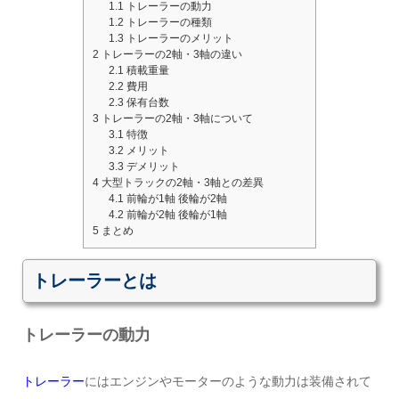
1.1
トレーラーの動力
1.2
トレーラーの種類
1.3
トレーラーのメリット
2
トレーラーの2軸・3軸の違い
2.1
積載重量
2.2
費用
2.3
保有台数
3
トレーラーの2軸・3軸について
3.1
特徴
3.2
メリット
3.3
デメリット
4
大型トラックの2軸・3軸との差異
4.1
前輪が1軸 後輪が2軸
4.2
前輪が2軸 後輪が1軸
5
まとめ
トレーラーとは
トレーラーの動力
トレーラー
にはエンジンやモーターのような動力は装備されて