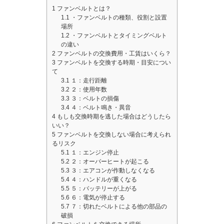
1
ファンベルトとは？
1.1
・ファンベルトの種類、役割と設置
場所
1.2
・ファンベルトとタイミングベルト
の違い
2
ファンベルトの交換費用・工賃はいくら？
3
ファンベルトを交換する時期・目安につい
て
3.1
１：走行距離
3.2
２：使用年数
3.3
３：ベルトの損傷
3.4
４：ベルト鳴き・異音
4
もしも交換時期を逃した場合はどうしたら
いい？
5
ファンベルトを交換しない場合に考えられ
るリスク
5.1
１：エンジン停止
5.2
２：オーバーヒートが起こる
5.3
３：エアコンが作動しなくなる
5.4
４：ハンドルが重くなる
5.5
５：バッテリーが上がる
5.6
６：電気が停止する
5.7
７：切れたベルトによる他の部品の
破損