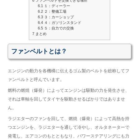
6
ファンベルトを交換できる場所
6.1
１：ディーラー
6.2
２：整備工場
6.3
３：カーショップ
6.4
４：ガソリンスタンド
6.5
５：自力での交換
7
まとめ
ファンベルトとは？
エンジンの動力を各機構に伝えるゴム製のベルトを総称してフ
ァンベルトと呼んでいます。
燃料の燃焼（爆発）によってエンジンは駆動の力を発生させ、
それは車軸を回してタイヤを駆動させるばかりではありませ
ん。
ラジエターのファンを回して、燃焼（爆発）によって高熱を持
つエンジンを、ラジエターを通して冷やし、オルタネーターで
発電し、エアコンのもとともなり、パワーステアリングにも力