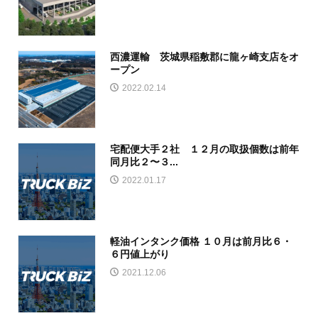
西濃運輸 茨城県稲敷郡に龍ヶ崎支店をオ
ープン
2022.02.14
宅配便大手２社 １２月の取扱個数は前年
同月比２〜３...
2022.01.17
軽油インタンク価格 １０月は前月比６・
６円値上がり
2021.12.06