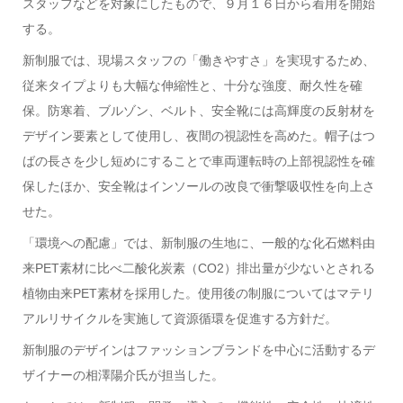
スタッフなどを対象にしたもので、９月１６日から着用を開始
する。
新制服では、現場スタッフの「働きやすさ」を実現するため、
従来タイプよりも大幅な伸縮性と、十分な強度、耐久性を確
保。防寒着、ブルゾン、ベルト、安全靴には高輝度の反射材を
デザイン要素として使用し、夜間の視認性を高めた。帽子はつ
ばの長さを少し短めにすることで車両運転時の上部視認性を確
保したほか、安全靴はインソールの改良で衝撃吸収性を向上さ
せた。
「環境への配慮」では、新制服の生地に、一般的な化石燃料由
来PET素材に比べ二酸化炭素（CO2）排出量が少ないとされる
植物由来PET素材を採用した。使用後の制服についてはマテリ
アルリサイクルを実施して資源循環を促進する方針だ。
新制服のデザインはファッションブランドを中心に活動するデ
ザイナーの相澤陽介氏が担当した。