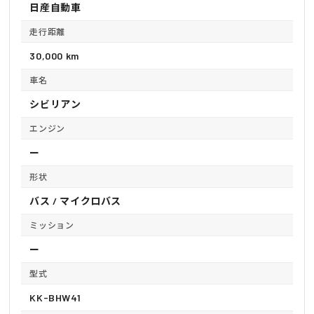
日産自動車
走行距離
30,000 km
車名
シビリアン
エンジン
ー
形状
バス / マイクロバス
ミッション
ー
型式
KK-BHW41