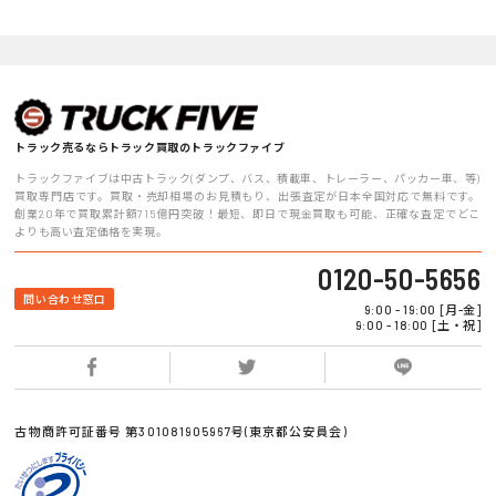
トラック売るならトラック買取のトラックファイブ
トラックファイブは中古トラック(ダンプ、バス、積載車、トレーラー、パッカー車、等)
買取専門店です。買取・売却相場のお見積もり、出張査定が日本全国対応で無料です。
創業20年で買取累計額715億円突破！最短、即日で現金買取も可能、正確な査定でどこ
よりも高い査定価格を実現。
0120-50-5656
問い合わせ窓口
9:00 - 19:00 [月-金]
9:00 - 18:00 [土・祝]
古物商許可証番号 第301081905967号(東京都公安員会)