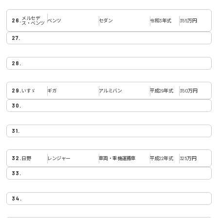
メルセデ
ベンツ
セダン
令和3年式
355万円
ス・ベンツ
いすゞ
ギガ
アルミバン
平成29年式
350万円
日野
レンジャー
車両・重機運搬車
平成22年式
325万円