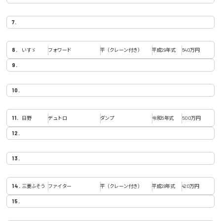
いすゞ
フォワード
平（クレーン付き）
平成29年式
540万円
日野
デュトロ
ダンプ
令和5年式
500万円
三菱ふそう
ファイター
平（クレーン付き）
平成28年式
420万円