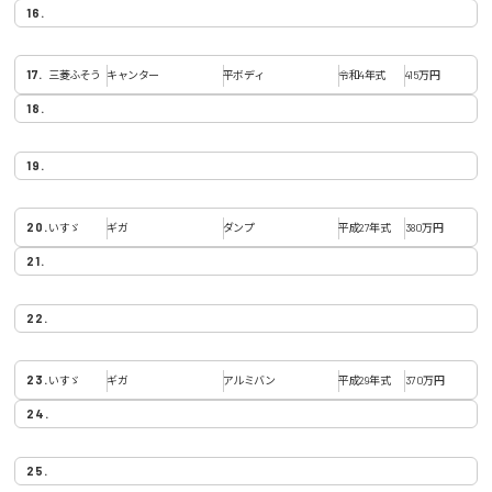
三菱ふそう
キャンター
平ボディ
令和4年式
415万円
いすゞ
ギガ
ダンプ
平成27年式
380万円
いすゞ
ギガ
アルミバン
平成29年式
370万円