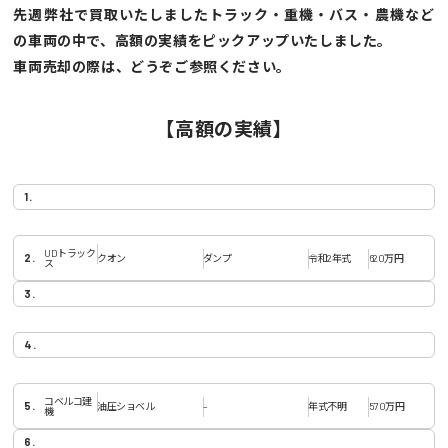
先週弊社で買取いたしましたトラック・重機・バス・農機など
の車両の中で、高額の実績をピックアップいたしました。
車両売却の際は、どうぞご参照ください。
【高額の実績】
UDトラック
クオン
ダンプ
令和2年式
620万円
ス
コベルコ建
油圧ショベル
–
年式不明
570万円
機