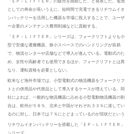
「ＥＰ－ＬＩＦＴＥＲ」の販売を開始した、と発表した。電池
としての寿命が長いうえに、短時間で充電できるリチウムイオ
ンバッテリーを活用した機器を市場に投入することで、ユーザ
ー企業のメンテナンス費用削減などに貢献する。
「ＥＰ－ＬＩＦＴＥＲ」シリーズは、フォークリフトよりも小
型で安価な運搬機器。狭小スペースでのハンドリングが容易
で、物流センターや店舗などで導入が進んでいる。電動式のた
め、女性や高齢者でも使用できるほか、フォークリフトとは異
なり、運転資格を必要としない。
欧米など海外市場では、小型電動式の物流機器をフォークリフ
トとの併用品や代替品として導入するケースが増えている。同
社によれば、一般的な物流機器に占める小型電動物流機器の割
合は、欧州が５８％、北米と中国がそれぞれ３３％に達してい
るのに対し、日本では７％にとどまっているのが現状だという
リチウムイオンバッテリーを搭載した「ＥＰ－ＬＩＦＴＥＲ」
シリーズ