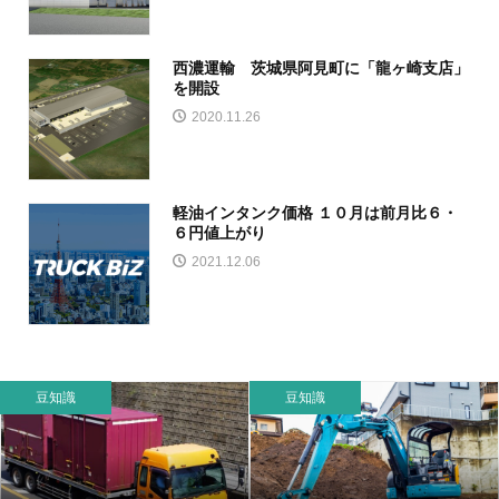
西濃運輸 茨城県阿見町に「龍ヶ崎支店」
を開設
2020.11.26
軽油インタンク価格 １０月は前月比６・
６円値上がり
2021.12.06
豆知識
豆知識