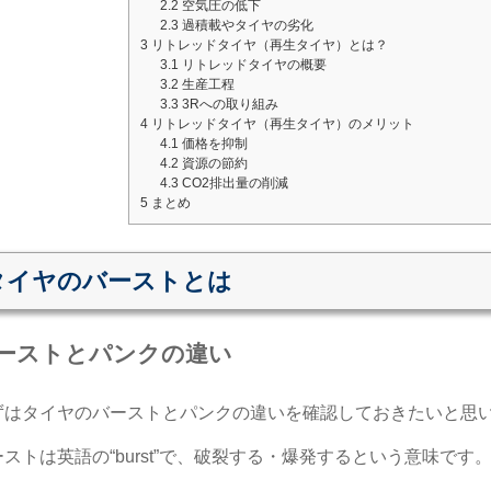
2.2
空気圧の低下
2.3
過積載やタイヤの劣化
3
リトレッドタイヤ（再生タイヤ）とは？
3.1
リトレッドタイヤの概要
3.2
生産工程
3.3
3Rへの取り組み
4
リトレッドタイヤ（再生タイヤ）のメリット
4.1
価格を抑制
4.2
資源の節約
4.3
CO2排出量の削減
5
まとめ
タイヤのバーストとは
ーストとパンクの違い
ずはタイヤのバーストとパンクの違いを確認しておきたいと思
ストは英語の“burst”で、破裂する・爆発するという意味です