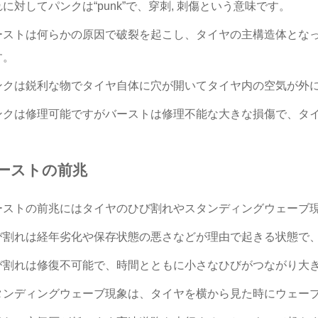
に対してパンクは“punk”で、穿刺, 刺傷という意味です。
ーストは何らかの原因で破裂を起こし、タイヤの主構造体とな
す。
ンクは鋭利な物でタイヤ自体に穴が開いてタイヤ内の空気が外
ンクは修理可能ですがバーストは修理不能な大きな損傷で、タ
ーストの前兆
ーストの前兆にはタイヤのひび割れやスタンディングウェーブ
び割れは経年劣化や保存状態の悪さなどが理由で起きる状態で
び割れは修復不可能で、時間とともに小さなひびがつながり大
タンディングウェーブ現象は、タイヤを横から見た時にウェー