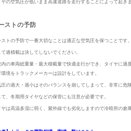
イヤの空気圧が低いまま高速道路を走行することによって起き
ーストの予防
ーストの予防で一番大切なことは適正な空気圧を保つことです
して過積載は決してしないでください。
規内の車両総重量・最大積載量で快適走行ができ、タイヤに過
行環境をトラックメーカーは設計をしています。
気圧の過大・過小はそのバランスを崩してしまって、非常に危
して、冬期用タイヤなどの保管にも注意が必要です。
イヤは高温多湿に弱く、紫外線でも劣化しますので冷暗所の倉