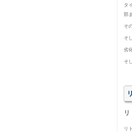
タ
部
そ
そ
劣
そ
リ
リ