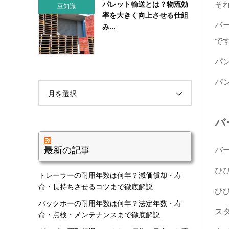
それ
パレット輸送とは？物流効
豆知識
率を大きく向上させる仕組
バ
み...
で
パ
パ
月を選択
バ
最新の記事
バ
ひ
トレーラーの耐用年数は何年？減価償却・寿
命・長持ちさせるコツまで徹底解説
ひ
バックホーの耐用年数は何年？法定年数・寿
ス
命・点検・メンテナンスまで徹底解説