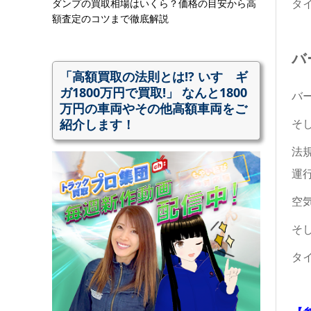
タ
ダンプの買取相場はいくら？価格の目安から高
額査定のコツまで徹底解説
バ
「高額買取の法則とは!? いすゞギ
ガ1800万円で買取!」 なんと1800
バ
万円の車両やその他高額車両をご
紹介します！
そ
法
運
空
そ
タ