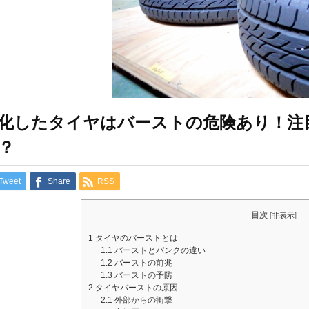
化したタイヤはバーストの危険あり！注
？
Tweet
Share
RSS
目次
[
非表示
]
1
タイヤのバーストとは
1.1
バーストとパンクの違い
1.2
バーストの前兆
1.3
バーストの予防
2
タイヤバーストの原因
2.1
外部からの衝撃