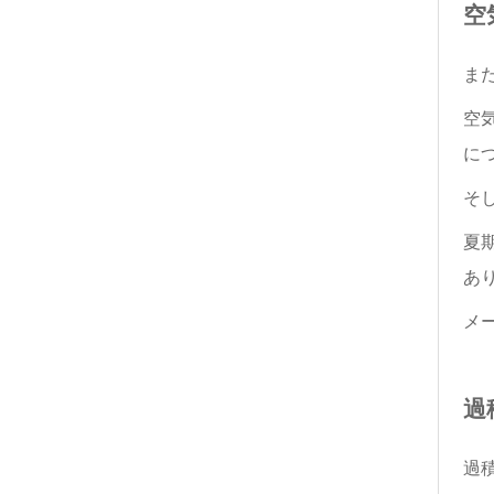
空
ま
空
に
そ
夏
あ
メ
過
過