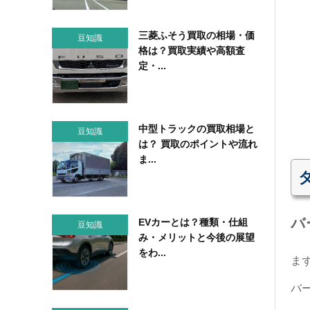
三菱ふそう買取の相場・価
豆知識
格は？買取実績や高額査
定・...
中型トラックの買取相場と
豆知識
は？ 買取のポイントや流れ
ま...
バ
EVカーとは？種類・仕組
豆知識
み・メリットと今後の展望
をわ...
ま
バー