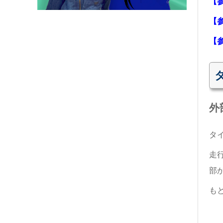
【
【
【
外
タ
走
部
も