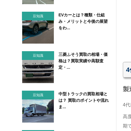
EVカーとは？種類・仕組
豆知識
み・メリットと今後の展望
をわ...
三菱ふそう買取の相場・価
豆知識
格は？買取実績や高額査
定・...
製
中型トラックの買取相場と
豆知識
は？ 買取のポイントや流れ
4代
ま...
高
期