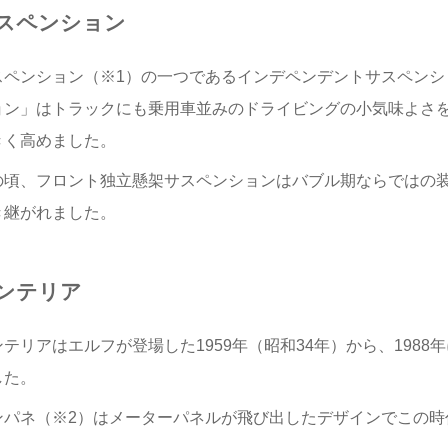
スペンション
スペンション（※1）の一つであるインデペンデントサスペンシ
ョン」はトラックにも乗用車並みのドライビングの小気味よさ
きく高めました。
の頃、フロント独立懸架サスペンションはバブル期ならではの
き継がれました。
ンテリア
ンテリアはエルフが登場した1959年（昭和34年）から、198
した。
ンパネ（※2）はメーターパネルが飛び出したデザインでこの時