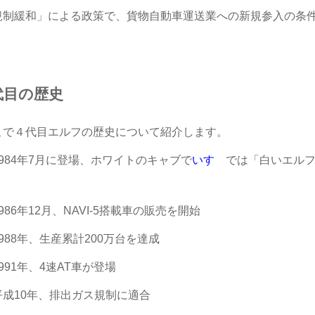
規制緩和」による政策で、貨物自動車運送業への新規参入の条
。
代目の歴史
こで４代目エルフの歴史について紹介します。
1984年7月に登場、ホワイトのキャブで
いすゞ
では「白いエル
。
986年12月、NAVI-5搭載車の販売を開始
988年、生産累計200万台を達成
991年、4速AT車が登場
平成10年、排出ガス規制に適合