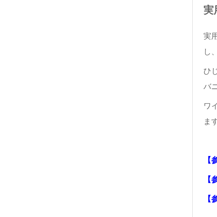
実
実
し
ひ
バ
ワ
ま
【
【
【