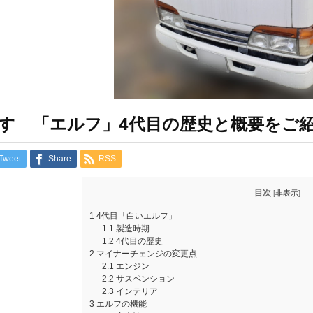
すゞ「エルフ」4代目の歴史と概要をご
Tweet
Share
RSS
目次
[
非表示
]
1
4代目「白いエルフ」
1.1
製造時期
1.2
4代目の歴史
2
マイナーチェンジの変更点
2.1
エンジン
2.2
サスペンション
2.3
インテリア
3
エルフの機能