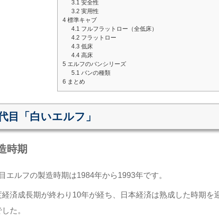
3.1
安全性
3.2
実用性
4
標準キャブ
4.1
フルフラットロー（全低床）
4.2
フラットロー
4.3
低床
4.4
高床
5
エルフのバンシリーズ
5.1
バンの種類
6
まとめ
4代目「白いエルフ」
造時期
目エルフの製造時期は1984年から1993年です。
度経済成長期が終わり10年が経ち、日本経済は熟成した時期を
でした。