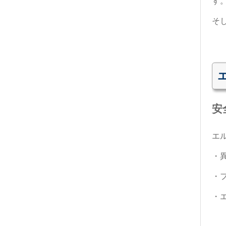
す
そ
安
エ
・
・
・