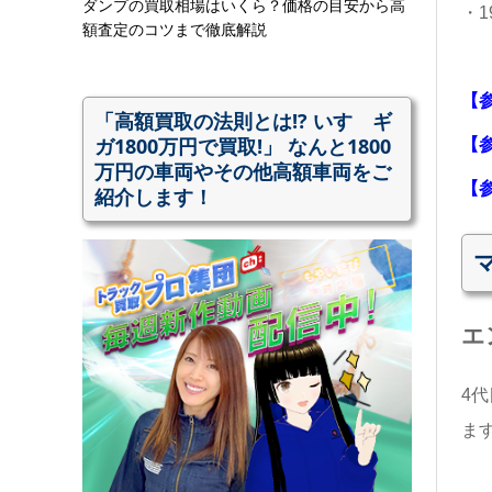
ダンプの買取相場はいくら？価格の目安から高
・
額査定のコツまで徹底解説
【
「高額買取の法則とは!? いすゞギ
ガ1800万円で買取!」 なんと1800
【
万円の車両やその他高額車両をご
【
紹介します！
エ
4
ま