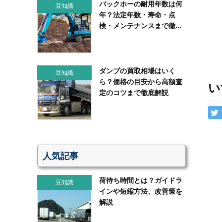
バックホーの耐用年数は何
豆知識
年？法定年数・寿命・点
検・メンテナンスまで徹...
ダンプの買取相場はいく
豆知識
ら？価格の目安から高額査
い
定のコツまで徹底解説
人気記事
荷待ち時間とは？ガイドラ
豆知識
インや短縮方法、改善策を
解説