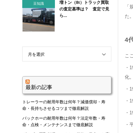
増トン（8t）トラック買取
豆知識
「
の査定基準は？ 査定で見
ら...
た
4
月を選択
こ
・
化
最新の記事
・1
・1
トレーラーの耐用年数は何年？減価償却・寿
命・長持ちさせるコツまで徹底解説
・1
バックホーの耐用年数は何年？法定年数・寿
・
命・点検・メンテナンスまで徹底解説