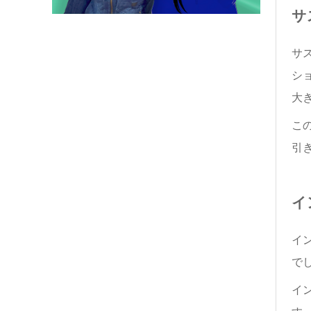
サ
サ
シ
大
こ
引
イ
イ
で
イ