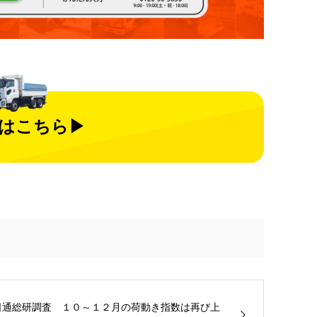
はこちら▶
日通総研調査 １０～１２月の荷動き指数は再び上