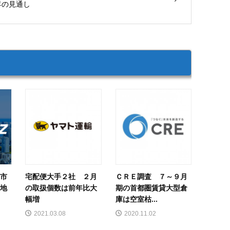
昇の見通し
泉市
宅配便大手２社 ２月
ＣＲＥ調査 ７～９月
用地
の取扱個数は前年比大
期の首都圏賃貸大型倉
幅増
庫は空室枯...
2021.03.08
2020.11.02