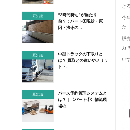
き
“2時間待ち”が当たり
豆知識
今
前？：パート①現状・原
た
因・法令の...
販
万
中型トラックの下取りと
豆知識
い
は？ 買取との違いやメリッ
ト・...
バース予約管理システムと
豆知識
は？｜〈パート①〉物流現
場の...