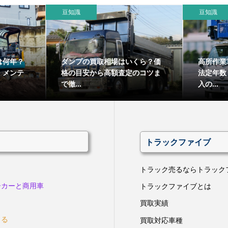
豆知識
豆知識
は何年？
ダンプの買取相場はいくら？価
高所作業
・メンテ
格の目安から高額査定のコツま
法定年数
で徹...
入の...
トラックファイブ
トラック売るならトラック
ーカーと商用車
トラックファイブとは
買取実績
きる
買取対応車種