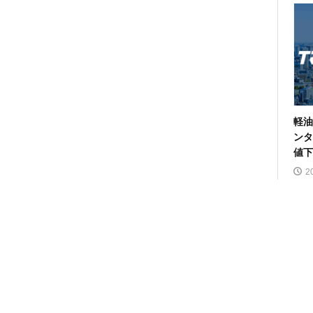
軽油
ンタ
値下
2