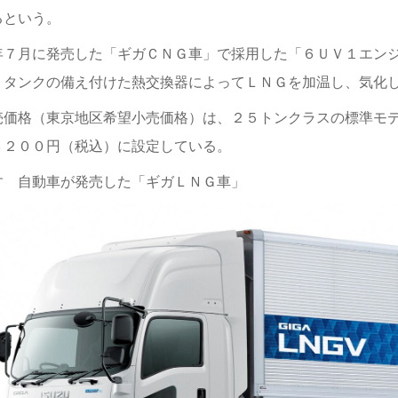
るという。
年７月に発売した「ギガＣＮＧ車」で採用した「６ＵＶ１エン
。タンクの備え付けた熱交換器によってＬＮＧを加温し、気化
売価格（東京地区希望小売価格）は、２５トンクラスの標準モ
３２００円（税込）に設定している。
すゞ自動車が発売した「ギガＬＮＧ車」