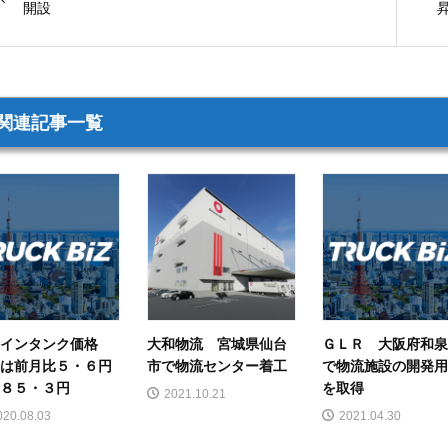
開設
関連記事一覧
油インタンク価格
大和物流 宮城県仙台
ＧＬＲ 大阪府和
は前月比５・６円
市で物流センター着工
で物流施設の開発
８５・３円
を取得
2021.10.21
020.08.03
2021.04.30