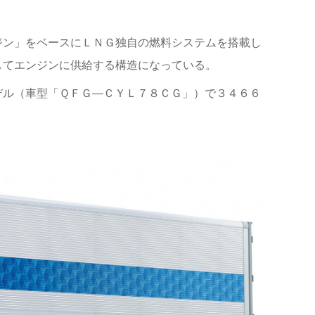
ジン」をベースにＬＮＧ独自の燃料システムを搭載し
してエンジンに供給する構造になっている。
デル（車型「ＱＦＧ—ＣＹＬ７８ＣＧ」）で３４６６