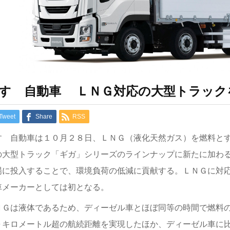
すゞ自動車 ＬＮＧ対応の大型トラック
Tweet
Share
RSS
すゞ自動車は１０月２８日、ＬＮＧ（液化天然ガス）を燃料と
の大型トラック「ギガ」シリーズのラインナップに新たに加わ
場に投入することで、環境負荷の低減に貢献する。ＬＮＧに対
車メーカーとしては初となる。
ＮＧは液体であるため、ディーゼル車とほぼ同等の時間で燃料
０キロメートル超の航続距離を実現したほか、ディーゼル車に