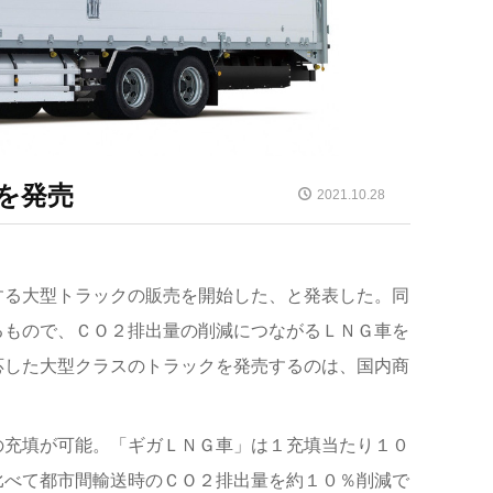
を発売
2021.10.28
する大型トラックの販売を開始した、と発表した。同
るもので、ＣＯ２排出量の削減につながるＬＮＧ車を
応した大型クラスのトラックを発売するのは、国内商
の充填が可能。「ギガＬＮＧ車」は１充填当たり１０
比べて都市間輸送時のＣＯ２排出量を約１０％削減で