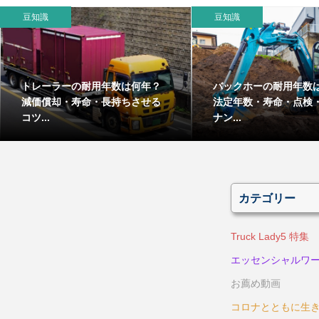
豆知識
豆知識
トレーラーの耐用年数は何年？
バックホーの耐用年数
減価償却・寿命・長持ちさせる
法定年数・寿命・点検
コツ...
ナン...
カテゴリー
Truck Lady5 特集
エッセンシャルワ
お薦め動画
コロナとともに生