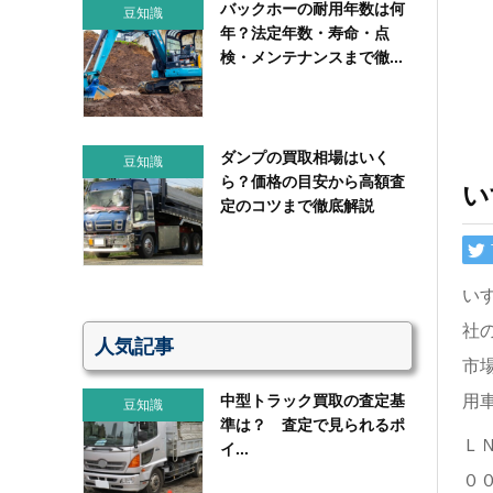
バックホーの耐用年数は何
豆知識
年？法定年数・寿命・点
検・メンテナンスまで徹...
ダンプの買取相場はいく
豆知識
ら？価格の目安から高額査
い
定のコツまで徹底解説
い
社
人気記事
市
中型トラック買取の査定基
用
豆知識
準は？ 査定で見られるポ
Ｌ
イ...
０