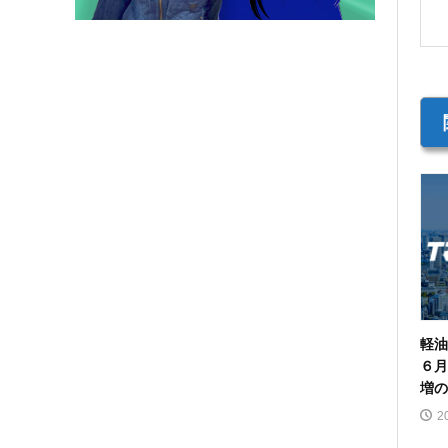
軽
６月
増の
2