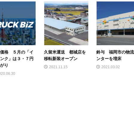
価格 ５月の「イ
久留米運送 都城店を
鈴与 福岡市の物
ンク」は３・７円
移転新装オープン
ンターを増床
がり
2021.11.15
2021.03.02
020.06.30