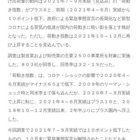
け出荷量の動向は２０２１年７～９月実績（見込み）の「荷動
き指数」がプラス６と、前期（２０２１年４～６月）実績から
１０ポイント低下。政府による緊急事態宣言の長期化など新型
コロナによる景気の低迷が国内の荷動きに暗い影を落とす格好
となった。ただし、荷動き指数は２０２１年１０～１２月に再
び上昇することを見込んでいる。
調査は製造業および卸売業の主要２５００事業所を対象に実施
した。８０３社が回答し、回答率は３２・１％だった。
「荷動き指数」は、コロナ・ショックの影響で２０２０年４～
６月実績がマイナス６５まで低下。２００９年のリーマン・シ
ョック時と同水準まで落ち込んだが、２０２０年７～９月実績
で上昇に転じ、２０２１年４～６月実績はプラス１６と、２０
１８年１０～１２月実績以来、２年半ぶりにプラス圏内へ浮上
した。
今回調査で２０２１年７～９月実績では１０ポイント低下した
ものの、１０月末に緊急事態宣言が解除されたことなどもあ