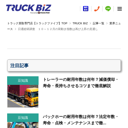
TRUCK BIZ
記事一覧
業界ニュ
ース
日通総研調査 １０～１２月の荷動き指数は再び上昇の見通し
注目記事
トレーラーの耐用年数は何年？減価償却・
豆知識
寿命・長持ちさせるコツまで徹底解説
バックホーの耐用年数は何年？法定年数・
豆知識
寿命・点検・メンテナンスまで徹...