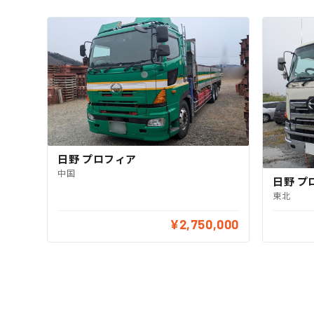
日野 プロフィア
中国
日野 プ
東北
¥2,750,000