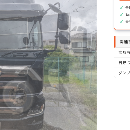
全
動
最
関連
京都
日野 
ダン