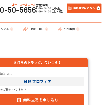
ゴー コールコール
営業時間
20-50-5656
9:00 - 19:00 [月-金]
無料査定はこちら
9:00 - 18:00 [土・祝]
レンタル
TRUCK BIZ
会社概要
お持ちのトラック、今いくら？
実績と同じ
日野 プロフィア
却をご検討中ですか？
無料査定を申し込む