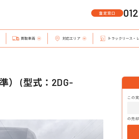
01
査定窓口
買取車両
対応エリア
トラックリース・
） (型式：2DG-
この
の売