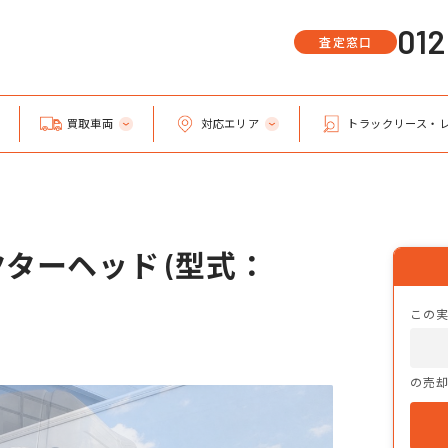
01
査定窓口
買取車両
対応エリア
トラックリース・
クターヘッド (型式：
この
の売