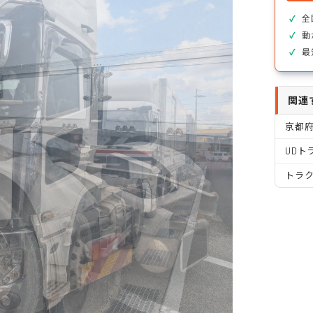
全
動
最
関連
京都
UDト
トラ