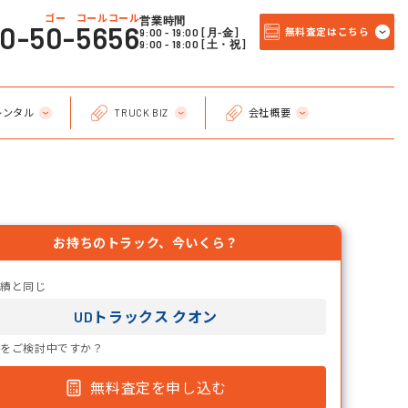
ゴー コールコール
営業時間
20-50-5656
9:00 - 19:00 [月-金]
無料査定はこちら
9:00 - 18:00 [土・祝]
レンタル
TRUCK BIZ
会社概要
お持ちのトラック、今いくら？
実績と同じ
UDトラックス クオン
却をご検討中ですか？
無料査定を申し込む