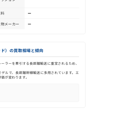
燃料
ー
上物メーカー
ー
ッド）の買取相場と傾向
レーラーを牽引する長距離輸送に重宝されるため、
力モデルで、長距離幹線輸送に多用されています。エ
評価が変わります。