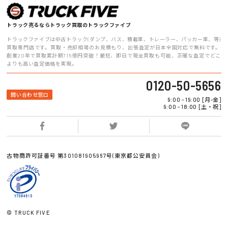
トラック売るならトラック買取のトラックファイブ
トラックファイブは中古トラック(ダンプ、バス、積載車、トレーラー、パッカー車、等)
買取専門店です。買取・売却相場のお見積もり、出張査定が日本全国対応で無料です。
創業20年で買取累計額715億円突破！最短、即日で現金買取も可能、正確な査定でどこ
よりも高い査定価格を実現。
0120-50-5656
問い合わせ窓口
9:00 - 19:00 [月-金]
9:00 - 18:00 [土・祝]
古物商許可証番号 第301081905967号(東京都公安員会)
© TRUCK FIVE