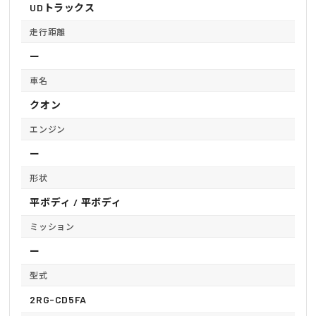
UDトラックス
走行距離
ー
車名
クオン
エンジン
ー
形状
平ボディ / 平ボディ
ミッション
ー
型式
2RG-CD5FA