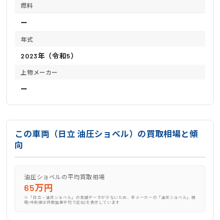
燃料
ー
年式
2023年（令和5）
上物メーカー
ー
この車両（日立 油圧ショベル）の買取相場と傾
向
油圧ショベルの平均買取相場
65万円
※「日立 × 油圧ショベル」の実績データが少ないため、全メーカーの「油圧ショベル」相
場(中央値は件数加重平均で近似)を表示しています