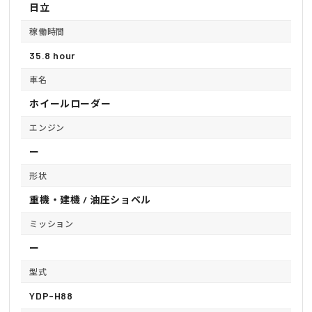
日立
稼働時間
35.8 hour
車名
ホイールローダー
エンジン
ー
形状
重機・建機 / 油圧ショベル
ミッション
ー
型式
YDP-H88