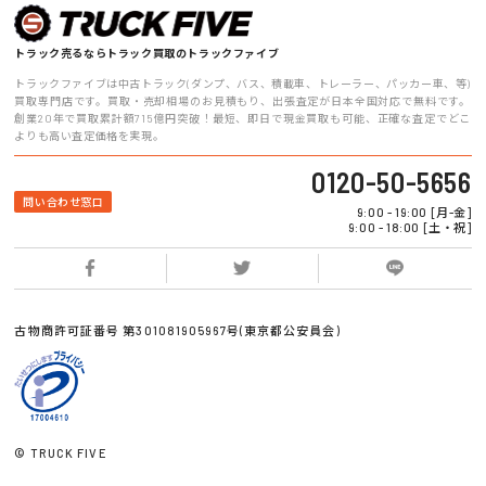
トラック売るならトラック買取のトラックファイブ
トラックファイブは中古トラック(ダンプ、バス、積載車、トレーラー、パッカー車、等)
買取専門店です。買取・売却相場のお見積もり、出張査定が日本全国対応で無料です。
創業20年で買取累計額715億円突破！最短、即日で現金買取も可能、正確な査定でどこ
よりも高い査定価格を実現。
0120-50-5656
問い合わせ窓口
9:00 - 19:00 [月-金]
9:00 - 18:00 [土・祝]
古物商許可証番号 第301081905967号(東京都公安員会)
© TRUCK FIVE