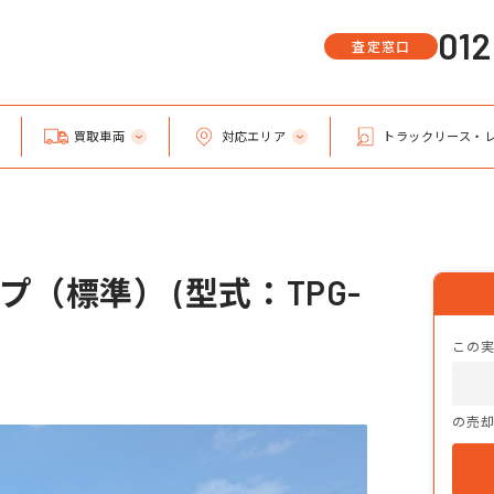
01
査定窓口
買取車両
対応エリア
トラックリース・
（標準） (型式：TPG-
この
の売