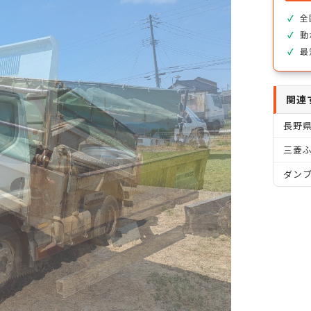
全
動
最
関連
長野
三菱ふ
ダン