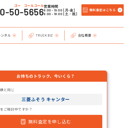
ゴー コールコール
営業時間
20-50-5656
9:00 - 19:00 [月-金]
無料査定はこちら
9:00 - 18:00 [土・祝]
レンタル
TRUCK BIZ
会社概要
お持ちのトラック、今いくら？
実績と同じ
三菱ふそう キャンター
却をご検討中ですか？
無料査定を申し込む