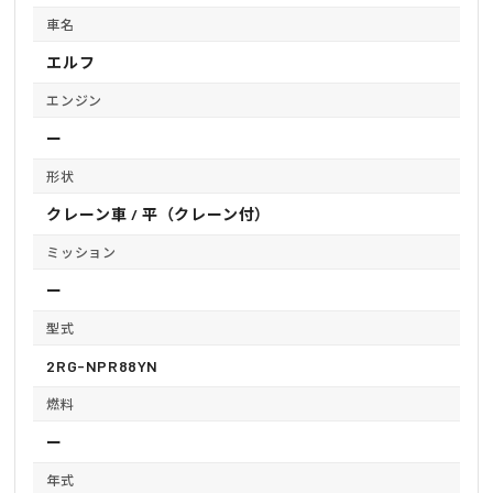
車名
エルフ
エンジン
ー
形状
クレーン車 / 平（クレーン付）
ミッション
ー
型式
2RG-NPR88YN
燃料
ー
年式