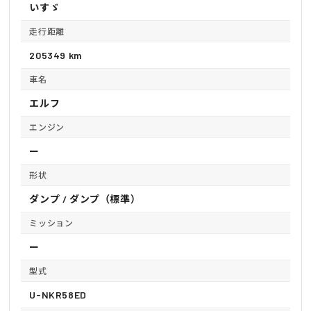
いすゞ
走行距離
205349 km
車名
エルフ
エンジン
ー
形状
ダンプ / ダンプ（標準）
ミッション
ー
型式
U-NKR58ED