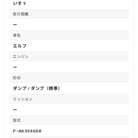
いすゞ
走行距離
ー
車名
エルフ
エンジン
ー
形状
ダンプ / ダンプ（標準）
ミッション
ー
型式
P-NKS58GDR