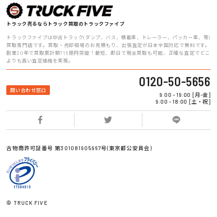
トラック売るならトラック買取のトラックファイブ
トラックファイブは中古トラック(ダンプ、バス、積載車、トレーラー、パッカー車、等)
買取専門店です。買取・売却相場のお見積もり、出張査定が日本全国対応で無料です。
創業20年で買取累計額715億円突破！最短、即日で現金買取も可能、正確な査定でどこ
よりも高い査定価格を実現。
0120-50-5656
問い合わせ窓口
9:00 - 19:00 [月-金]
9:00 - 18:00 [土・祝]
古物商許可証番号 第301081905967号(東京都公安員会)
© TRUCK FIVE