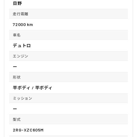
日野
走行距離
72000 km
車名
デュトロ
エンジン
ー
形状
平ボディ / 平ボディ
ミッション
ー
型式
2RG-XZC605M