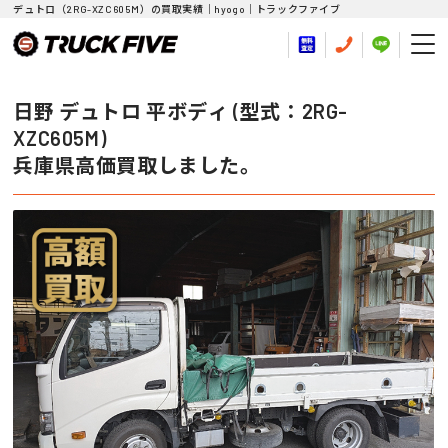
デュトロ（2RG-XZC605M）の買取実績｜hyogo｜トラックファイブ
日野 デュトロ 平ボディ (型式：2RG-
XZC605M)
兵庫県高価買取しました。