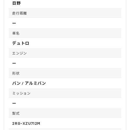
日野
走行距離
ー
車名
デュトロ
エンジン
ー
形状
バン / アルミバン
ミッション
ー
型式
2RG-XZU712M