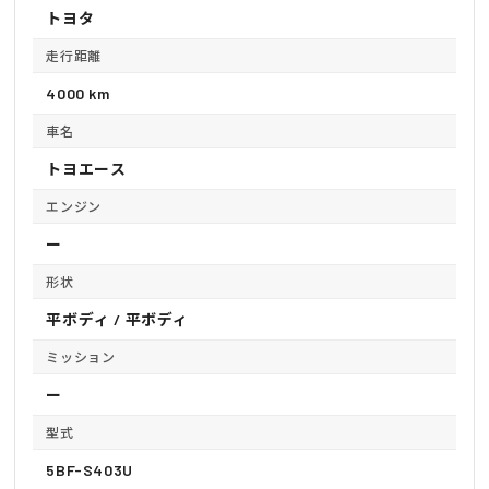
トヨタ
走行距離
4000 km
車名
トヨエース
エンジン
ー
形状
平ボディ / 平ボディ
ミッション
ー
型式
5BF-S403U