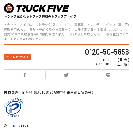
トラック売るならトラック買取のトラックファイブ
トラックファイブは中古トラック(ダンプ、バス、積載車、トレーラー、パッカー車、等)
買取専門店です。買取・売却相場のお見積もり、出張査定が日本全国対応で無料です。
創業20年で買取累計額715億円突破！最短、即日で現金買取も可能、正確な査定でどこ
よりも高い査定価格を実現。
0120-50-5656
問い合わせ窓口
9:00 - 19:00 [月-金]
9:00 - 18:00 [土・祝]
古物商許可証番号 第301081905967号(東京都公安員会)
© TRUCK FIVE