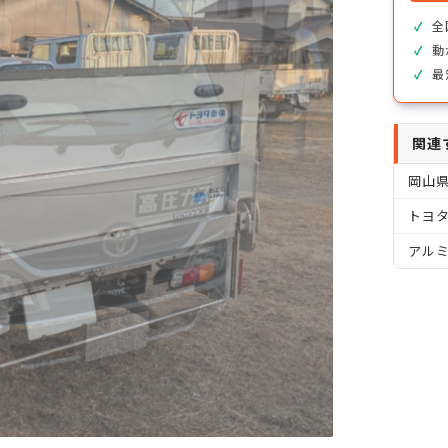
全
動
最
関連
岡山
トヨタ
アル