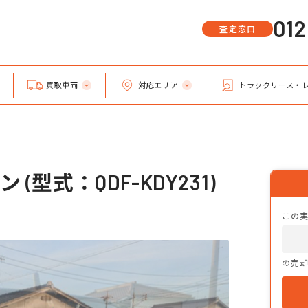
01
査定窓口
買取車両
対応エリア
トラックリース・
(型式：QDF-KDY231)
この
の売