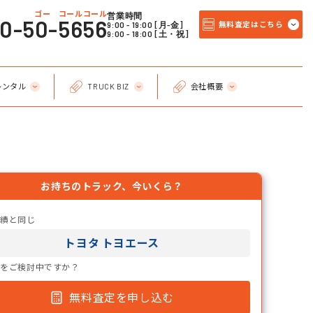
ゴー コールコール
営業時間
20-50-5656
9:00 - 19:00 [月-金]
無料査定はこちら
9:00 - 18:00 [土・祝]
レンタル
TRUCK BIZ
会社概要
お持ちのトラック、今いくら？
実績と同じ
トヨタ トヨエース
却をご検討中ですか？
無料査定を申し込む