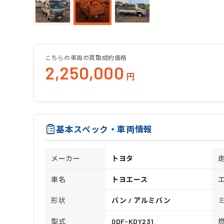
こちらの車両の買取成約価格
2,250,000
円
基本スペック・車両情報
メーカー
トヨタ
車名
トヨエース
形状
バン / アルミバン
型式
QDF-KDY231