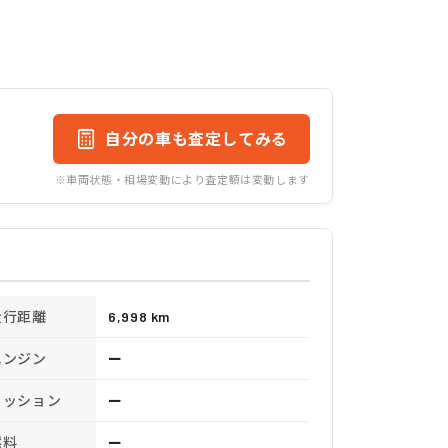
自分の車も査定してみる
※車両状態・相場変動により査定額は変動します
走行距離
6,998 km
エンジン
ー
ミッション
ー
燃料
ー