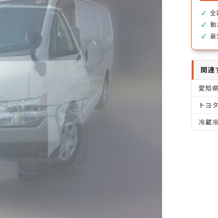
全
動
最
関連
愛知
トヨタ
冷蔵