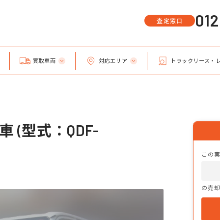
01
査定窓口
買取車両
対応エリア
トラックリース・
 (型式：QDF-
この
の売