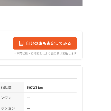
自分の車も査定してみる
※車両状態・相場変動により査定額は変動します
走行距離
59723 km
エンジン
ー
ミッション
ー