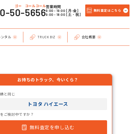
ゴー コールコール
営業時間
20-50-5656
9:00 - 19:00 [月-金]
無料査定はこちら
9:00 - 18:00 [土・祝]
レンタル
TRUCK BIZ
会社概要
お持ちのトラック、今いくら？
実績と同じ
トヨタ ハイエース
却をご検討中ですか？
無料査定を申し込む