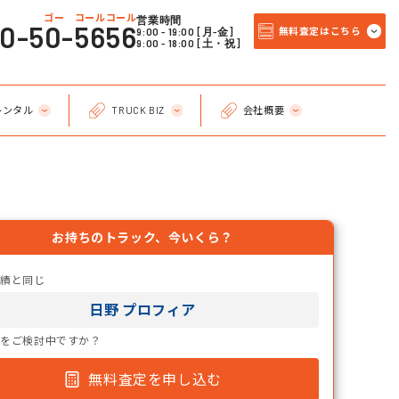
ゴー コールコール
営業時間
20-50-5656
9:00 - 19:00 [月-金]
無料査定はこちら
9:00 - 18:00 [土・祝]
レンタル
TRUCK BIZ
会社概要
お持ちのトラック、今いくら？
実績と同じ
日野 プロフィア
却をご検討中ですか？
無料査定を申し込む