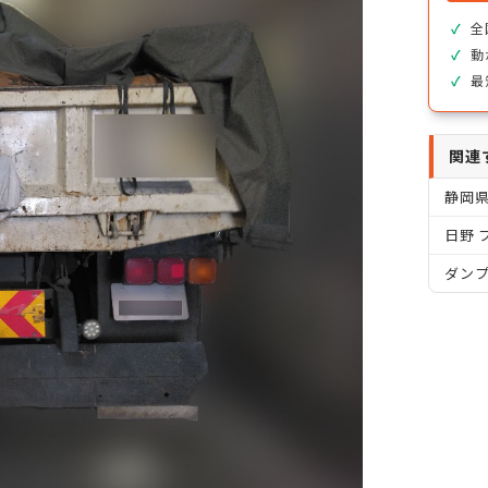
全
動
最
関連
静岡
日野 
ダン