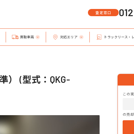
01
査定窓口
買取車両
対応エリア
トラックリース・
） (型式：QKG-
この
の売