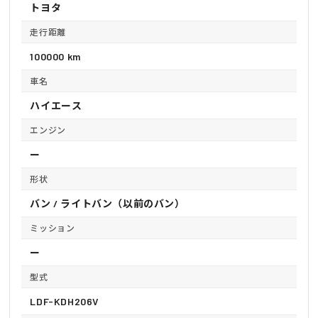
トヨタ
走行距離
100000 km
車名
ハイエース
エンジン
ー
形状
バン / ライトバン（以前のバン）
ミッション
ー
型式
LDF-KDH206V