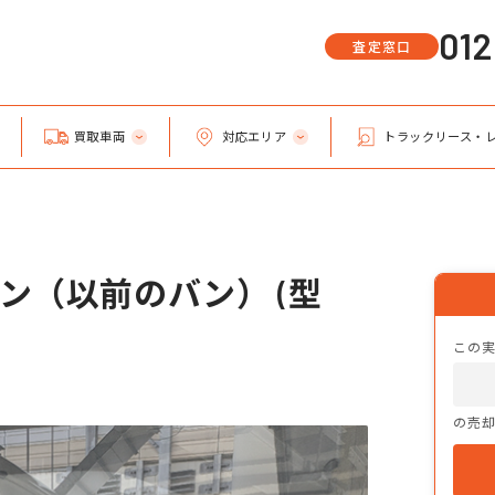
01
査定窓口
買取車両
対応エリア
トラックリース・
ン（以前のバン） (型
この
の売