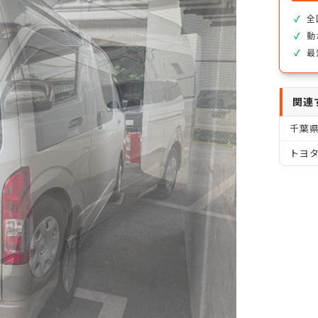
全
動
最
関連
千葉
トヨタ