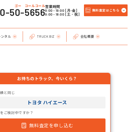
ゴー コールコール
営業時間
20-50-5656
9:00 - 19:00 [月-金]
無料査定はこちら
9:00 - 18:00 [土・祝]
レンタル
TRUCK BIZ
会社概要
お持ちのトラック、今いくら？
実績と同じ
トヨタ ハイエース
却をご検討中ですか？
無料査定を申し込む