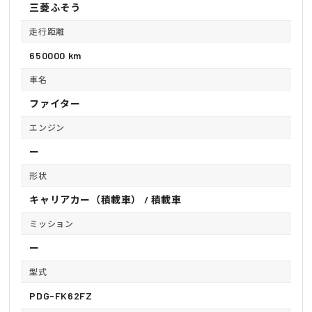
三菱ふそう
走行距離
650000 km
車名
ファイター
エンジン
ー
形状
キャリアカー（積載車） / 積載車
ミッション
ー
型式
PDG-FK62FZ