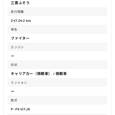
三菱ふそう
走行距離
247,042 km
車名
ファイター
エンジン
ー
形状
キャリアカー（積載車） / 積載車
ミッション
ー
型式
P-FK417JK