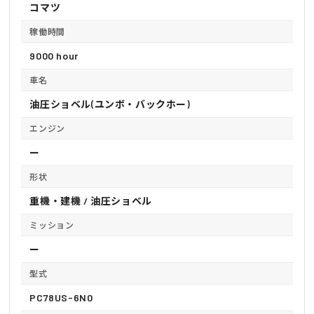
コマツ
稼働時間
9000 hour
車名
油圧ショベル(ユンボ・バックホー)
エンジン
ー
形状
重機・建機 / 油圧ショベル
ミッション
ー
型式
PC78US-6N0