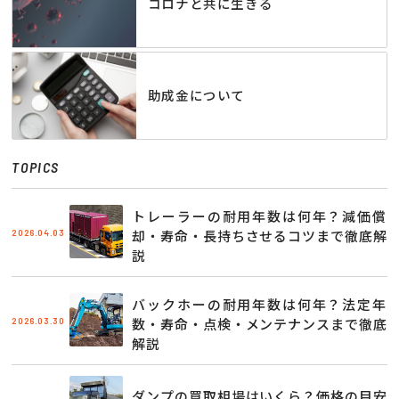
コロナと共に生きる
助成金について
TOPICS
トレーラーの耐用年数は何年？減価償
2026.04.03
却・寿命・長持ちさせるコツまで徹底解
説
バックホーの耐用年数は何年？法定年
2026.03.30
数・寿命・点検・メンテナンスまで徹底
解説
ダンプの買取相場はいくら？価格の目安