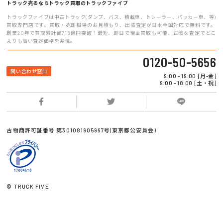
トラック売るならトラック買取のトラックファイブ
トラックファイブは中古トラック(ダンプ、バス、積載車、トレーラー、パッカー車、等)
買取専門店です。買取・売却相場のお見積もり、出張査定が日本全国対応で無料です。
創業20年で買取累計額715億円突破！最短、即日で現金買取も可能、正確な査定でどこ
よりも高い査定価格を実現。
0120-50-5656
問い合わせ窓口
9:00 - 19:00 [月-金]
9:00 - 18:00 [土・祝]
古物商許可証番号 第301081905967号(東京都公安員会)
© TRUCK FIVE