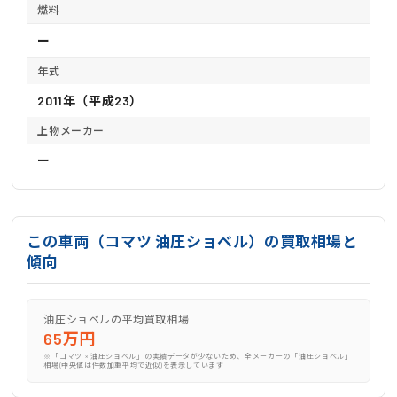
燃料
ー
年式
2011年（平成23）
上物メーカー
ー
この車両（コマツ 油圧ショベル）の買取相場と
傾向
油圧ショベルの平均買取相場
65万円
※「コマツ × 油圧ショベル」の実績データが少ないため、全メーカーの「油圧ショベル」
相場(中央値は件数加重平均で近似)を表示しています