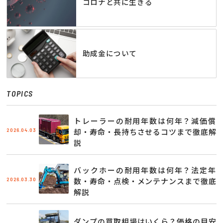
コロナと共に生きる
助成金について
TOPICS
トレーラーの耐用年数は何年？減価償
2026.04.03
却・寿命・長持ちさせるコツまで徹底解
説
バックホーの耐用年数は何年？法定年
2026.03.30
数・寿命・点検・メンテナンスまで徹底
解説
ダンプの買取相場はいくら？価格の目安