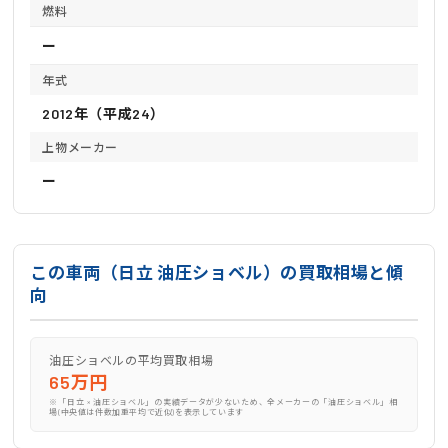
燃料
ー
年式
2012年（平成24）
上物メーカー
ー
この車両（日立 油圧ショベル）の買取相場と傾
向
油圧ショベルの平均買取相場
65万円
※「日立 × 油圧ショベル」の実績データが少ないため、全メーカーの「油圧ショベル」相
場(中央値は件数加重平均で近似)を表示しています