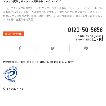
トラック売るならトラック買取のトラックファイブ
トラックファイブは中古トラック(ダンプ、バス、積載車、トレーラー、パッカー車、等)
買取専門店です。買取・売却相場のお見積もり、出張査定が日本全国対応で無料です。
創業20年で買取累計額715億円突破！最短、即日で現金買取も可能、正確な査定でどこ
よりも高い査定価格を実現。
0120-50-5656
問い合わせ窓口
9:00 - 19:00 [月-金]
9:00 - 18:00 [土・祝]
古物商許可証番号 第301081905967号(東京都公安員会)
© TRUCK FIVE