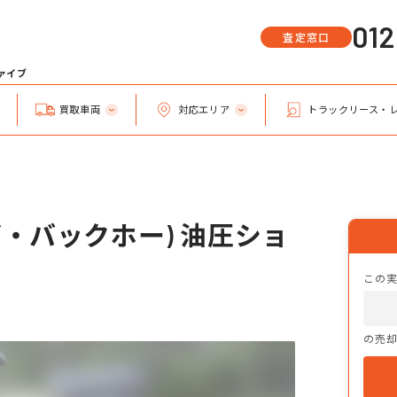
01
査定窓口
ファイブ
買取車両
対応エリア
トラックリース・
・バックホー) 油圧ショ
この
の売