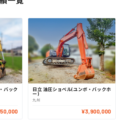
実績一覧
ボ・バック
日立 油圧ショベル(ユンボ・バックホ
ー)
九州
950,000
¥3,900,000