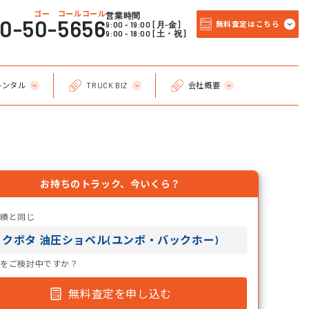
ゴー コールコール
営業時間
20-50-5656
9:00 - 19:00 [月-金]
無料査定はこちら
9:00 - 18:00 [土・祝]
レンタル
TRUCK BIZ
会社概要
お持ちのトラック、今いくら？
実績と同じ
クボタ 油圧ショベル(ユンボ・バックホー)
却をご検討中ですか？
無料査定を申し込む