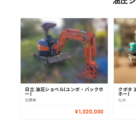
油圧シ
日立 油圧ショベル(ユンボ・バックホ
クボタ 
ー)
ホー)
北関東
九州
¥1,020,000