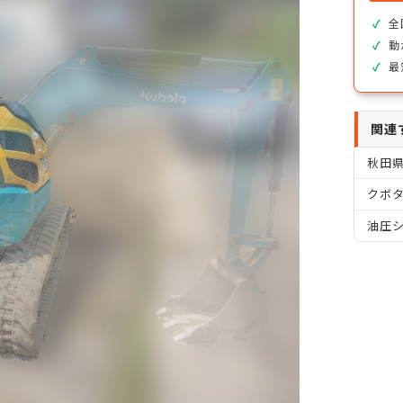
全
動
最
関連
秋田
クボタ
油圧シ