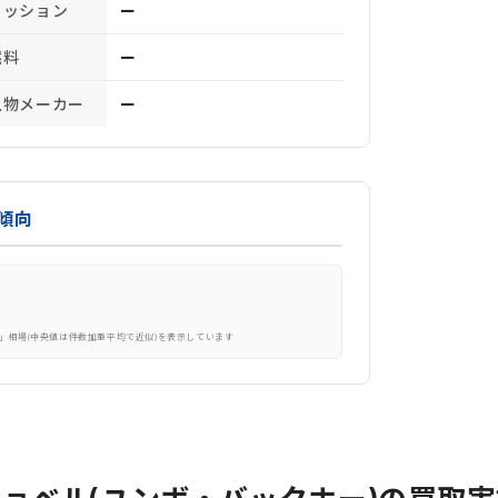
ミッション
ー
燃料
ー
上物メーカー
ー
傾向
」相場(中央値は件数加重平均で近似)を表示しています