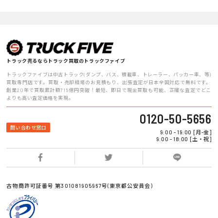
トラック売るならトラック買取のトラックファイブ
トラックファイブは中古トラック(ダンプ、バス、積載車、トレーラー、パッカー車、等)
買取専門店です。買取・売却相場のお見積もり、出張査定が日本全国対応で無料です。
創業20年で買取累計額715億円突破！最短、即日で現金買取も可能、正確な査定でどこ
よりも高い査定価格を実現。
0120-50-5656
問い合わせ窓口
9:00 - 19:00 [月-金]
9:00 - 18:00 [土・祝]
古物商許可証番号 第301081905967号(東京都公安員会)