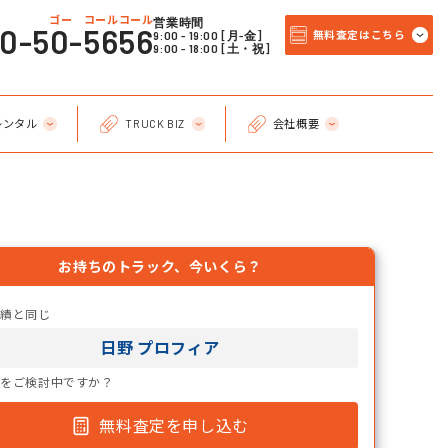
ゴー コールコール
営業時間
20-50-5656
9:00 - 19:00 [月-金]
無料査定はこちら
9:00 - 18:00 [土・祝]
レンタル
TRUCK BIZ
会社概要
お持ちのトラック、今いくら？
実績と同じ
日野 プロフィア
却をご検討中ですか？
無料査定を申し込む