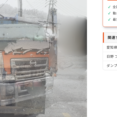
全
動
最
関連
愛知
日野 
ダン