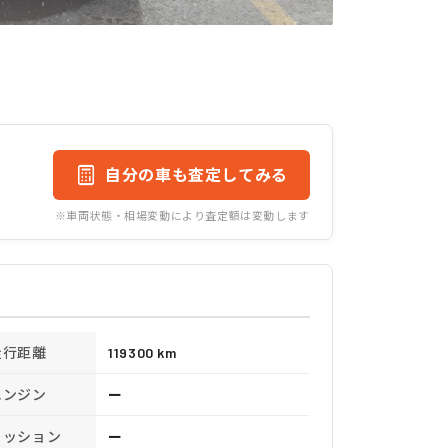
自分の車も査定してみる
※車両状態・相場変動により査定額は変動します
走行距離
119300 km
エンジン
ー
ミッション
ー