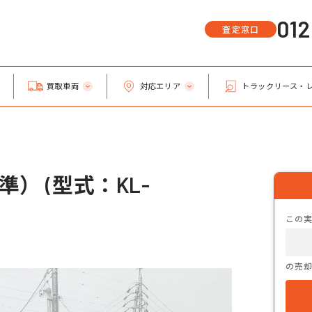
01
査定窓口
買取車両
対応エリア
トラックリース・
） (型式：KL-
この
の売