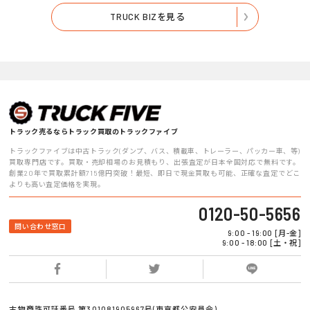
TRUCK BIZを見る
トラック売るならトラック買取のトラックファイブ
トラックファイブは中古トラック(ダンプ、バス、積載車、トレーラー、パッカー車、等)
買取専門店です。買取・売却相場のお見積もり、出張査定が日本全国対応で無料です。
創業20年で買取累計額715億円突破！最短、即日で現金買取も可能、正確な査定でどこ
よりも高い査定価格を実現。
0120-50-5656
問い合わせ窓口
9:00 - 19:00 [月-金]
9:00 - 18:00 [土・祝]
古物商許可証番号 第301081905967号(東京都公安員会)