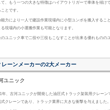
して、もう一つの大きな特徴はハイアウトリガーで車体を傾け
ることです。
の能力により一人で建設作業現場内に小型ユンボを搬入するこ
よる現場内の小運搬作業も可能となります。
台のユニック車で二役や三役もこなすことが出来る優れものの
クレーンメーカーの2大メーカー
河ユニック
961年、古河ユニックが開発した油圧式トラック架装用クレー
載式クレーンであり、トラック業界に大きな衝撃を与えました