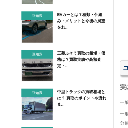
EVカーとは？種類・仕組
豆知識
み・メリットと今後の展望
をわ...
三菱ふそう買取の相場・価
豆知識
格は？買取実績や高額査
定・...
実
中型トラックの買取相場と
豆知識
は？ 買取のポイントや流れ
一
ま...
一
分