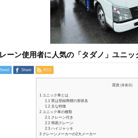
レーン使用者に人気の「タダノ」ユニッ
Tweet
Share
RSS
目次
[
非表示
]
1
ユニック車とは
1.1
実は登録商標の形状名
1.2
主な特徴
2
ユニック車の種類
2.1
クレーン付き
2.2
簡易クレーン
2.3
ハイジャッキ
3
クレーンメーカーの2大メーカー