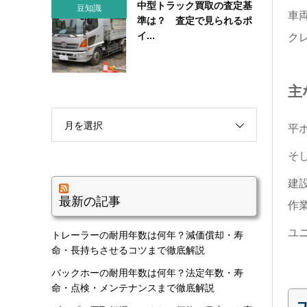
中型トラック買取の査定基
豆知識
車
準は？ 査定で見られるポ
イ...
ク
主
月を選択
平
そ
建
最新の記事
作
ユ
トレーラーの耐用年数は何年？減価償却・寿
命・長持ちさせるコツまで徹底解説
バックホーの耐用年数は何年？法定年数・寿
命・点検・メンテナンスまで徹底解説