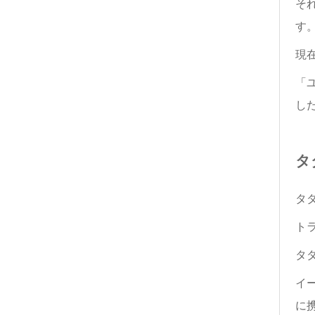
そ
す
現
「
し
タ
タ
ト
タ
イ
に