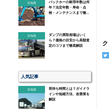
バックホーの耐用年数は何
豆知識
年？法定年数・寿命・点
検・メンテナンスまで徹...
ダンプの買取相場はいく
豆知識
ら？価格の目安から高額査
ク
定のコツまで徹底解説
人気記事
荷待ち時間とは？ガイドラ
豆知識
インや短縮方法、改善策を
解説