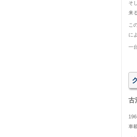
そ
来
こ
に
一
古
1
車