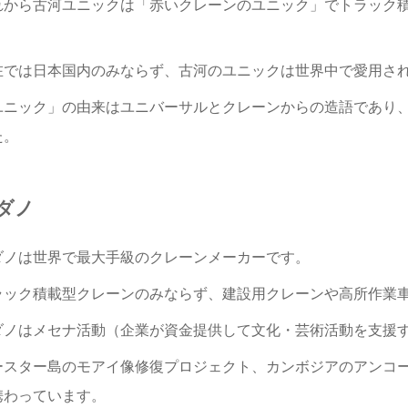
れから古河ユニックは「赤いクレーンのユニック」でトラック
。
在では日本国内のみならず、古河のユニックは世界中で愛用さ
ユニック」の由来はユニバーサルとクレーンからの造語であり
た。
ダノ
ダノは世界で最大手級のクレーンメーカーです。
ラック積載型クレーンのみならず、建設用クレーンや高所作業
ダノはメセナ活動（企業が資金提供して文化・芸術活動を支援
ースター島のモアイ像修復プロジェクト、カンボジアのアンコ
携わっています。