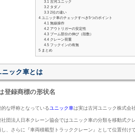
3.1
古河ユニック
3.2
タダノ
3.3
2社の違い
4
ユニック車のチェックすべき5つのポイント
4.1
無線操作
4.2
アウトリガーの安定性
4.3
ブーム部分の伸び（段数）
4.4
クレーン荷重
4.5
フックインの有無
5
まとめ
ユニック車とは
は登録商標の形状名
般的な呼称となっている
ユニック車
は実は古河ユニック株式会
般社団法人日本クレーン協会ではユニック車の分類を移動式ク
類し、さらに『車両積載型トラッククレーン』として位置付け