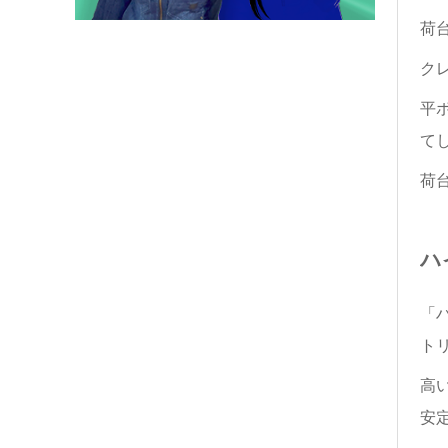
荷
ク
平
て
荷
ハ
「
ト
高
安