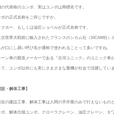
機の代表格のユンボ、実はユンボは商標名です。
ンボの正式名称をご存じですか。
ックホー、もしくは油圧ショベルが正式名称です。
二次世界大戦前に輸入されたフランスのシカム社（SICAM社
もが口にし易い呼び名が通称で使われることって多いですね。
レーン車の製造メーカーである『古河ユニック』のユニック車
して、ユンボ以外にも実にさまざまな重機が社会で活躍してい
建設・解体工事】
現在の建設工事、解体工事は人間の手作業のみで行えないもの
ンボ、解体仕様ユンボ、クローラクレーン、油圧クレーン、タ