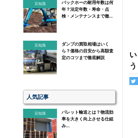
バックホーの耐用年数は何
豆知識
年？法定年数・寿命・点
検・メンテナンスまで徹...
ダンプの買取相場はいく
豆知識
ら？価格の目安から高額査
い
定のコツまで徹底解説
う
人気記事
パレット輸送とは？物流効
豆知識
率を大きく向上させる仕組
み...