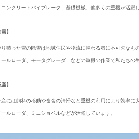
、コンクリートバイブレータ、基礎機械、他多くの重機が活躍
除雪】
降り積った雪の除雪は地域住民や物流に携わる者に不可欠なも
イールローダ、モータグレーダ、などの重機の作業で私たちの
畜産】
畜産には飼料の移動や畜舎の清掃など重機の利用により効率に
イールローダ、ミニショベルなどが活躍しています。