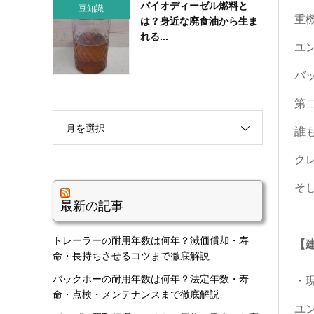
バイオディーゼル燃料と
豆知識
重
は？身近な廃食油から生ま
れる...
ユ
バ
第
月を選択
誰
ク
そ
最新の記事
トレーラーの耐用年数は何年？減価償却・寿
【
命・長持ちさせるコツまで徹底解説
バックホーの耐用年数は何年？法定年数・寿
・
命・点検・メンテナンスまで徹底解説
ユ