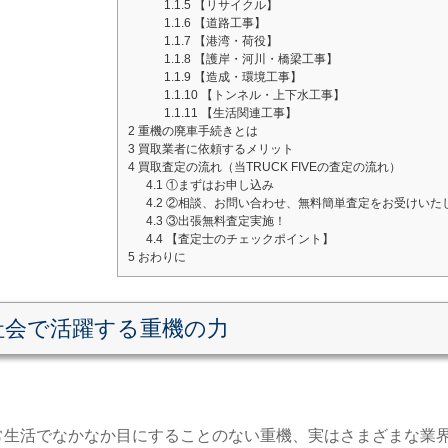
1.1.5
【リサイクル】
1.1.6
【道路工事】
1.1.7
【港湾・荷役】
1.1.8
【護岸・河川・橋梁工事】
1.1.9
【造成・環境工事】
1.1.10
【トンネル・上下水工事】
1.1.11
【生活関連工事】
2
重機の廃車手続きとは
3
買取業者に依頼するメリット
4
買取査定の流れ（当TRUCK FIVEの査定の流れ）
4.1
①まずはお申し込み
4.2
②相談、お問い合わせ、無料簡単査定をお受けいた
4.3
③出張無料査定実施！
4.4
【査定士のチェックポイント】
5
おわりに
社会で活躍する重機の力
常生活でなかなか目にすることのない重機、実はさまざまな業