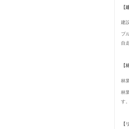
【
建
ブ
自
【
林
林
す
【