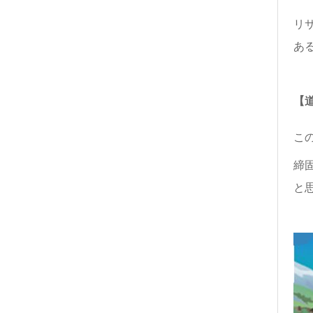
リ
あ
【
こ
締
と