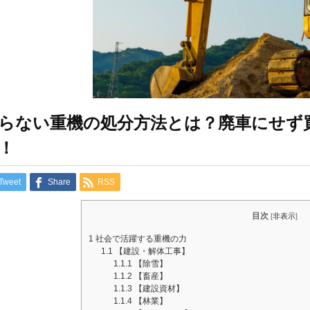
らない重機の処分方法とは？廃車にせず
！
Tweet
Share
RSS
目次
[
非表示
]
1
社会で活躍する重機の力
1.1
【建設・解体工事】
1.1.1
【除雪】
1.1.2
【畜産】
1.1.3
【建設資材】
1.1.4
【林業】