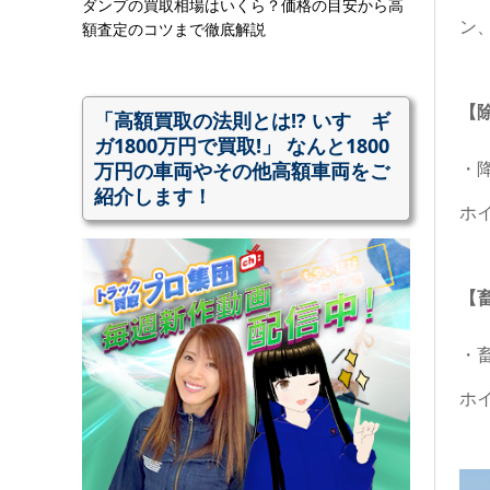
ダンプの買取相場はいくら？価格の目安から高
ン
額査定のコツまで徹底解説
【
「高額買取の法則とは!? いすゞギ
ガ1800万円で買取!」 なんと1800
万円の車両やその他高額車両をご
・
紹介します！
ホ
【
・
ホ