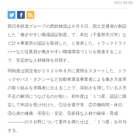
2021.06.09
西日本鉄道グループの西鉄物流は６月９日、国土交通省が創設
した「働きやすい職場認証制度」で、本社（千葉県市川市）な
ど計４事業所が認証を取得した、と発表した。トラックドライ
バーなど従業員が働きやすい職場環境づくりを推進すること
で、安定的な人材確保を目指す。
同制度は国交省が２０２０年８月に運用をスタートした。トラ
ックやバス・タクシーなど自動車運送事業者による働き方改革
の取り組みを求職者に伝えることで、深刻さを増している人手
不足の解消につなげるのが狙い。初年度は「１つ星」認証に限
定して申請を受け付けた。①法令遵守等、②労働時間・休日、
③心身の健康、④安心・安定、⑤多様な人材の確保・育成
————の５分野について要件を満たせば、「１つ星」を付与
する。