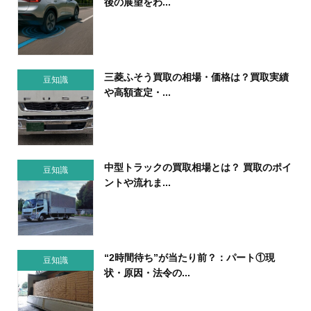
後の展望をわ...
三菱ふそう買取の相場・価格は？買取実績
豆知識
や高額査定・...
中型トラックの買取相場とは？ 買取のポイ
豆知識
ントや流れま...
“2時間待ち”が当たり前？：パート①現
豆知識
状・原因・法令の...