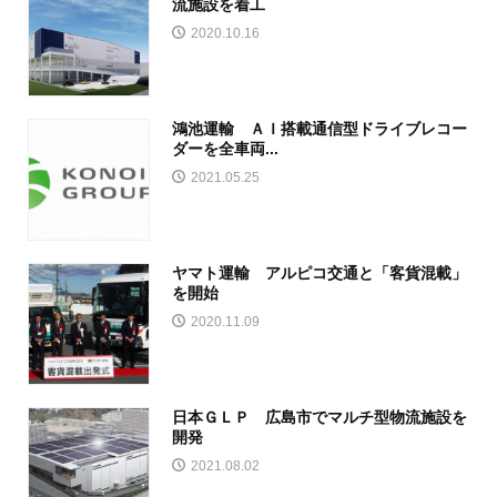
流施設を着工
2020.10.16
鴻池運輸 ＡＩ搭載通信型ドライブレコー
ダーを全車両...
2021.05.25
ヤマト運輸 アルピコ交通と「客貨混載」
を開始
2020.11.09
日本ＧＬＰ 広島市でマルチ型物流施設を
開発
2021.08.02