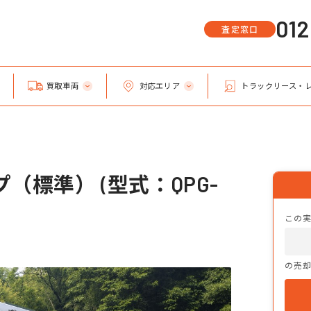
01
査定窓口
買取車両
対応エリア
トラックリース・
（標準） (型式：QPG-
この
の売