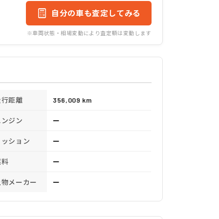
自分の車も査定してみる
※車両状態・相場変動により査定額は変動します
走行距離
356,009 km
エンジン
ー
ミッション
ー
燃料
ー
上物メーカー
ー