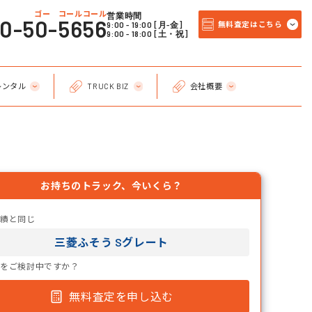
ゴー コールコール
営業時間
20-50-5656
9:00 - 19:00 [月-金]
無料査定はこちら
9:00 - 18:00 [土・祝]
レンタル
TRUCK BIZ
会社概要
お持ちのトラック、今いくら？
実績と同じ
三菱ふそう Sグレート
却をご検討中ですか？
無料査定を申し込む