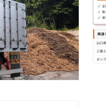
全
動
最
関連
山口
三菱ふ
ダン