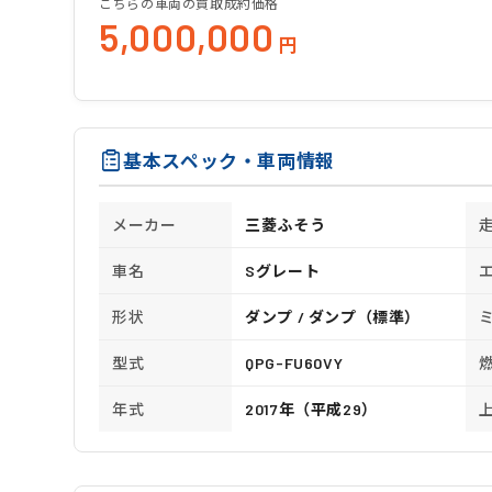
こちらの車両の買取成約価格
5,000,000
円
基本スペック・車両情報
メーカー
三菱ふそう
車名
Sグレート
形状
ダンプ / ダンプ（標準）
型式
QPG-FU60VY
年式
2017年（平成29）