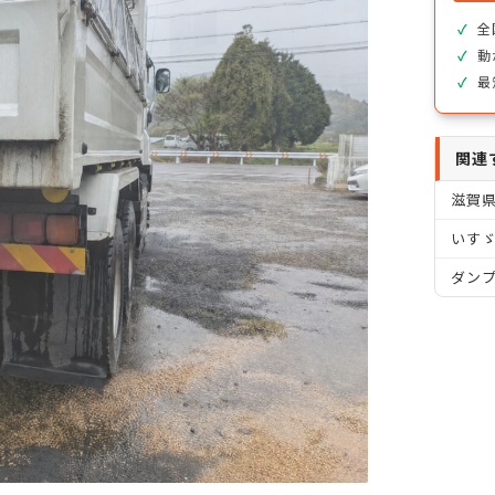
全
動
最
関連
滋賀
いすゞ
ダン