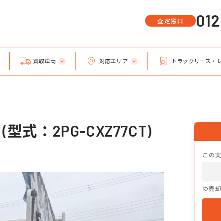
01
査定窓口
買取車両
対応エリア
トラックリース・
式：2PG-CXZ77CT)
この
の売