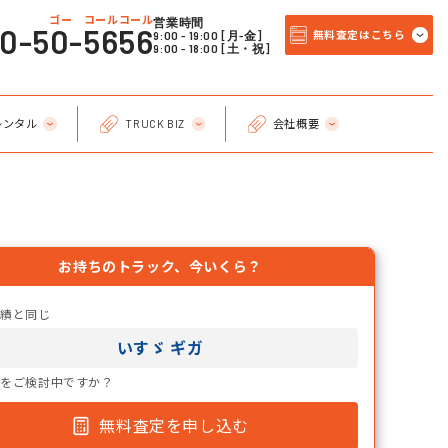
ゴー コールコール
営業時間
20-50-5656
9:00 - 19:00 [月-金]
無料査定はこちら
9:00 - 18:00 [土・祝]
レンタル
TRUCK BIZ
会社概要
お持ちのトラック、今いくら？
実績と同じ
いすゞ ギガ
却をご検討中ですか？
無料査定を申し込む