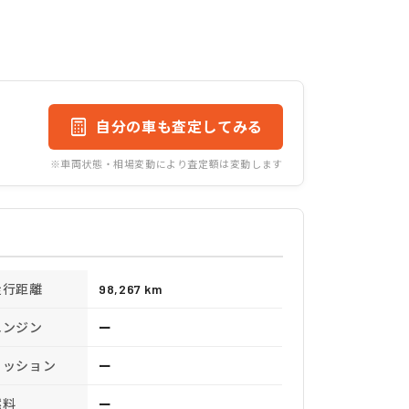
自分の車も査定してみる
※車両状態・相場変動により査定額は変動します
走行距離
98,267 km
エンジン
ー
ミッション
ー
燃料
ー