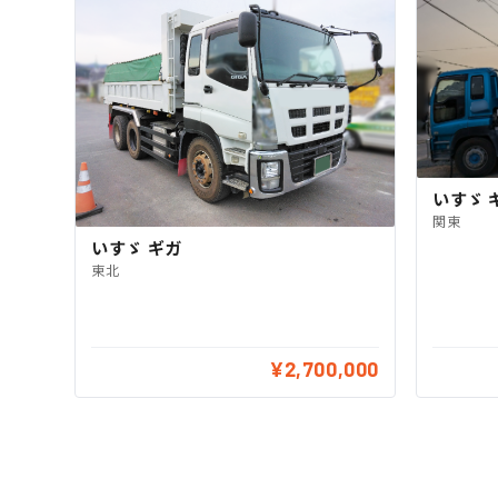
いすゞ 
関東
いすゞ ギガ
東北
¥2,700,000