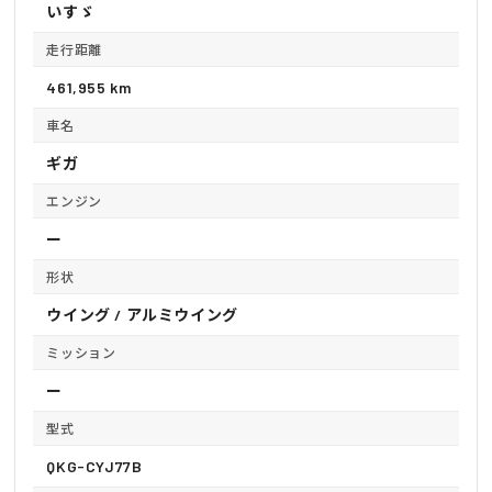
いすゞ
走行距離
461,955 km
車名
ギガ
エンジン
ー
形状
ウイング / アルミウイング
ミッション
ー
型式
QKG-CYJ77B