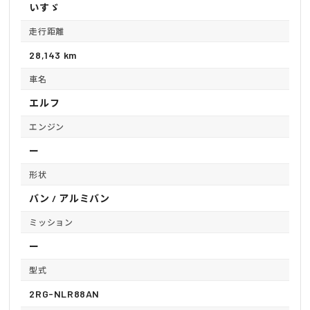
いすゞ
走行距離
28,143 km
車名
エルフ
エンジン
ー
形状
バン / アルミバン
ミッション
ー
型式
2RG-NLR88AN