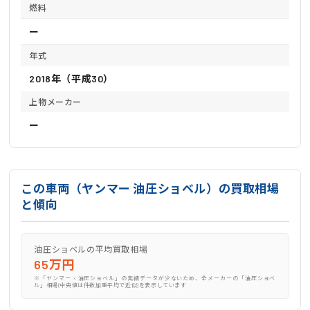
燃料
ー
年式
2018年（平成30）
上物メーカー
ー
この車両（ヤンマー 油圧ショベル）の買取相場
と傾向
油圧ショベルの平均買取相場
65万円
※「ヤンマー × 油圧ショベル」の実績データが少ないため、全メーカーの「油圧ショベ
ル」相場(中央値は件数加重平均で近似)を表示しています