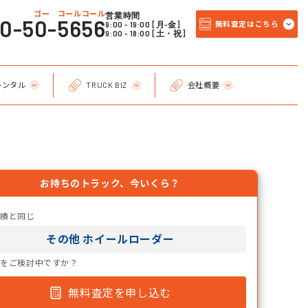
ゴー コールコール
営業時間
20-50-5656
9:00 - 19:00 [月-金]
無料査定はこちら
9:00 - 18:00 [土・祝]
レンタル
TRUCK BIZ
会社概要
お持ちのトラック、今いくら？
実績と同じ
その他 ホイールローダー
却をご検討中ですか？
無料査定を申し込む