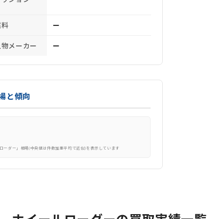
燃料
ー
上物メーカー
ー
場と傾向
ローダー」相場(中央値は件数加重平均で近似)を表示しています