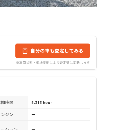
自分の車も査定してみる
※車両状態・相場変動により査定額は変動します
稼働時間
6,313 hour
エンジン
ー
ミッション
ー