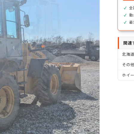
全
動
最
関連
北海
その他
ホイ