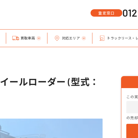
01
査定窓口
買取車両
対応エリア
トラックリース・
イールローダー (型式：
この
の売