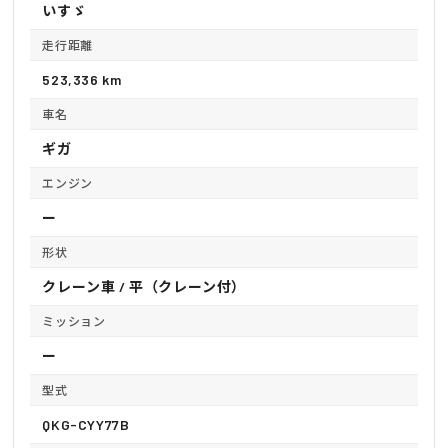
いすゞ
走行距離
523,336 km
車名
ギガ
エンジン
ー
形状
クレーン車 / 平（クレーン付）
ミッション
ー
型式
QKG-CYY77B