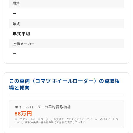
燃料
ー
年式
年式不明
上物メーカー
ー
この車両（コマツ ホイールローダー）の買取相
場と傾向
ホイールローダーの平均買取相場
88万円
※「コマツ × ホイールローダー」の実績データが少ないため、全メーカーの「ホイールロ
ーダー」相場(中央値は件数加重平均で近似)を表示しています