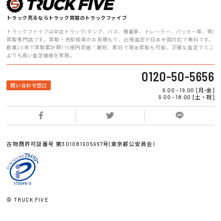
トラック売るならトラック買取のトラックファイブ
トラックファイブは中古トラック(ダンプ、バス、積載車、トレーラー、パッカー車、等)
買取専門店です。買取・売却相場のお見積もり、出張査定が日本全国対応で無料です。
創業20年で買取累計額715億円突破！最短、即日で現金買取も可能、正確な査定でどこ
よりも高い査定価格を実現。
0120-50-5656
問い合わせ窓口
9:00 - 19:00 [月-金]
9:00 - 18:00 [土・祝]
古物商許可証番号 第301081905967号(東京都公安員会)
© TRUCK FIVE